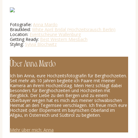
Fotografie:
Anna Mardo
Brautkleid:
White April Bridal (Hochzeitsrausch Berlin)
Location:
Eventscheune Wallenburg
Getting Ready:
Best Western Miesbach
Styling:
Sylvia Blochwitz
Über Anna Mardo
Ich bin Anna, eure Hochzeitsfotografin für Berghochzeiten.
Seit mehr als 10 Jahren begleite ich Paare mit meiner
Kamera an ihrem Hochzeitstag. Mein Herz schlägt dabei
besonders für Berghochzeiten und Hochzeiten mit
Bergblick. Der Liebe zu den Bergen und zu einem
Oberbayer wegen hat es mich aus meiner schwäbischen
Heimat an den Tegernsee verschlagen. Ich freue mich eure
Hochzeit oder Elopement im bayrischen Oberland im
Allgäu, in Österreich und Südtirol zu begleiten.
Mehr über mich: Anna