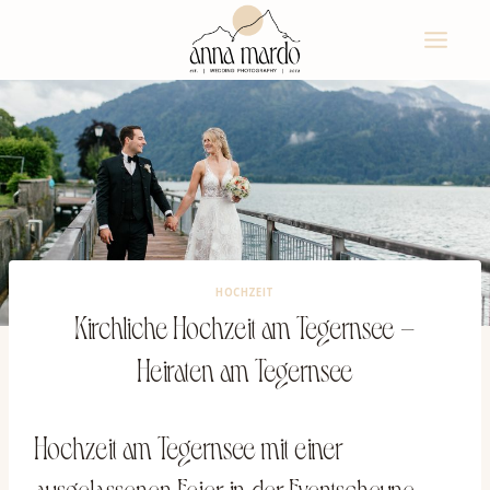
Zum
Inhalt
springen
HOCHZEIT
Kirchliche Hochzeit am Tegernsee –
Heiraten am Tegernsee
Hochzeit am Tegernsee mit einer
ausgelassenen Feier in der Eventscheune