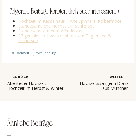
Folgende Beiträge könnten dich auch interessieren
Hochzeit im Kesselhaus – Alte Spinnerei Kolbermoor
Standesamtliche Hochzeit in Schliersee
Standesamt auf dem Wendelstein
27 geniale Hochzeitslocations am Tegernsee &
Schliersee
Schlagworte:
#
Hochzeit
#
Wallenburg
Beitragsnavigation
ZURÜCK
WEITER
Abenteuer Hochzeit –
Hochzeitssängerin Diana
Hochzeit im Herbst & Winter
aus München
Ähnliche Beiträge