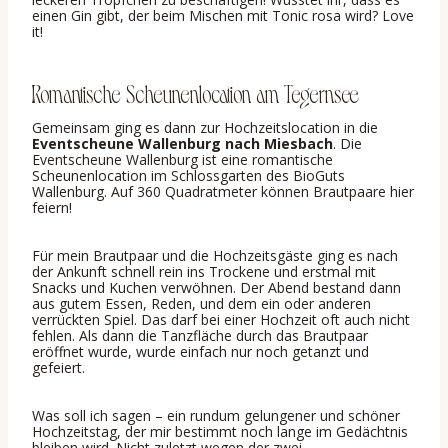
einen Gin gibt, der beim Mischen mit Tonic rosa wird? Love
it!
Romantische Scheunenlocation am Tegernsee
Gemeinsam ging es dann zur Hochzeitslocation in die
Eventscheune Wallenburg nach Miesbach
. Die
Eventscheune Wallenburg ist eine romantische
Scheunenlocation im Schlossgarten des BioGuts
Wallenburg. Auf 360 Quadratmeter können Brautpaare hier
feiern!
Für mein Brautpaar und die Hochzeitsgäste ging es nach
der Ankunft schnell rein ins Trockene und erstmal mit
Snacks und Kuchen verwöhnen. Der Abend bestand dann
aus gutem Essen, Reden, und dem ein oder anderen
verrückten Spiel. Das darf bei einer Hochzeit oft auch nicht
fehlen. Als dann die Tanzfläche durch das Brautpaar
eröffnet wurde, wurde einfach nur noch getanzt und
gefeiert.
Was soll ich sagen – ein rundum gelungener und schöner
Hochzeitstag, der mir bestimmt noch lange im Gedächtnis
bleiben wird. Nicht zuletzt wegen der zwei