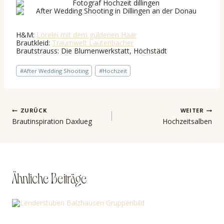
H&M:
Lorelei mit dem güldenen Haar
Brautkleid:
Traumwelt Lautenbacher
Brautstrauss: Die Blumenwerkstatt, Höchstädt
Schlagworte:
#
After Wedding Shooting
#
Hochzeit
Beitragsnavigation
ZURÜCK
WEITER
Brautinspiration Daxlueg
Hochzeitsalben
Ähnliche Beiträge