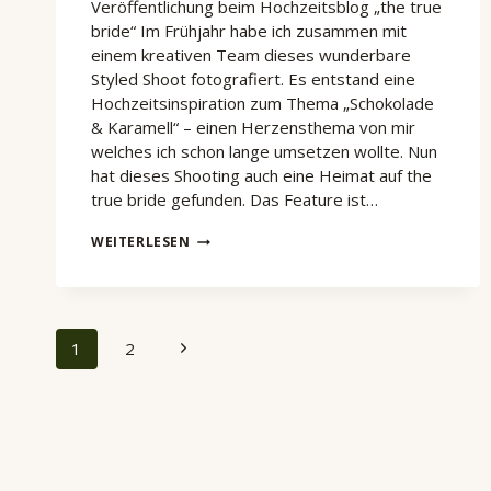
Veröffentlichung beim Hochzeitsblog „the true
bride“ Im Frühjahr habe ich zusammen mit
einem kreativen Team dieses wunderbare
Styled Shoot fotografiert. Es entstand eine
Hochzeitsinspiration zum Thema „Schokolade
& Karamell“ – einen Herzensthema von mir
welches ich schon lange umsetzen wollte. Nun
hat dieses Shooting auch eine Heimat auf the
true bride gefunden. Das Feature ist…
FEATURE
WEITERLESEN
BEI
THE
TRUE
BRIDE
Seitennavigation
Nächste
1
2
Seite