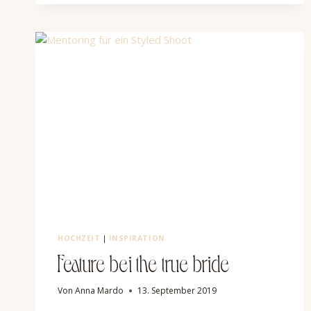
GUIDE
–
FIRST
STEPS
HOCHZEIT
|
INSPIRATION
Feature bei the true bride
Von
Anna Mardo
13. September 2019